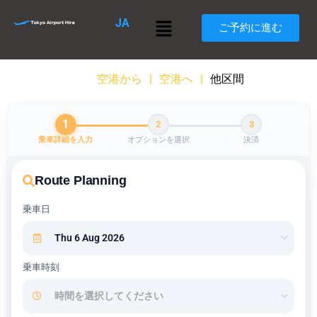
内
メ
JA
容
ご予約に進む
ニ
を
ュ
ス
ー
キ
空港から
|
空港へ
|
他区間
ッ
プ
1
2
3
乗車詳細を入力
オプションを選択
決済
Route Planning
乗車日
乗車時刻