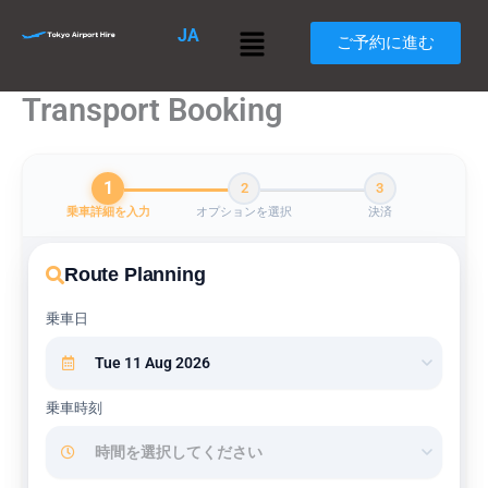
内
メ
JA
容
ご予約に進む
ニ
を
ュ
ス
ー
Transport Booking
キ
ッ
プ
1
2
3
乗車詳細を入力
オプションを選択
決済
Route Planning
乗車日
乗車時刻