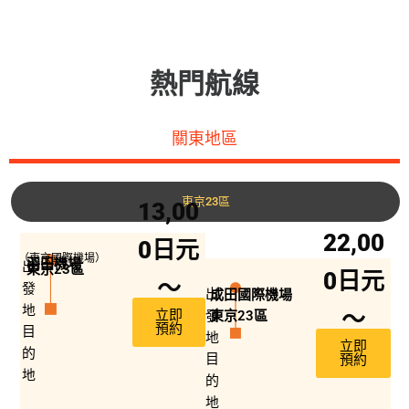
熱門航線
關東地區
東京23區
13,00
22,00
0日元
（東京國際機場）
羽田機場
出
東京23區
0日元
〜
發
出
成田國際機場
地
〜
立即
發
東京23區
預約
目
地
立即
的
目
預約
地
的
地