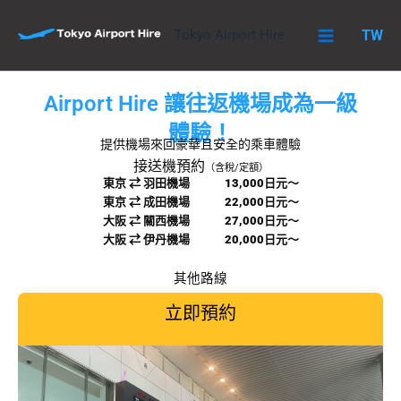
跳
至
Tokyo Airport Hire
TW
主
要
內
Airport Hire 讓往返機場成為一級
容
體驗！
提供機場來回豪華且安全的乘車體驗
接送機預約
（含稅/定額）
東京 ⇄ 羽田機場
13,000日元〜
東京 ⇄ 成田機場
22,000日元〜
大阪 ⇄ 關西機場 27,000日元〜
大阪 ⇄ 伊丹機場 20,000日元〜
其他路線
立即預約