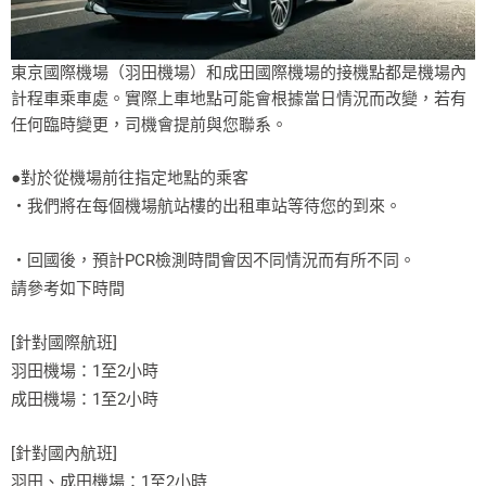
東京國際機場（羽田機場）和成田國際機場的接機點都是機場內
計程車乘車處。實際上車地點可能會根據當日情況而改變，若有
任何臨時變更，司機會提前與您聯系。
●對於從機場前往指定地點的乘客
・我們將在每個機場航站樓的出租車站等待您的到來。
・回國後，預計PCR檢測時間會因不同情況而有所不同。
請參考如下時間
[針對國際航班]
羽田機場：1至2小時
成田機場：1至2小時
[針對國內航班]
羽田、成田機場：1至2小時