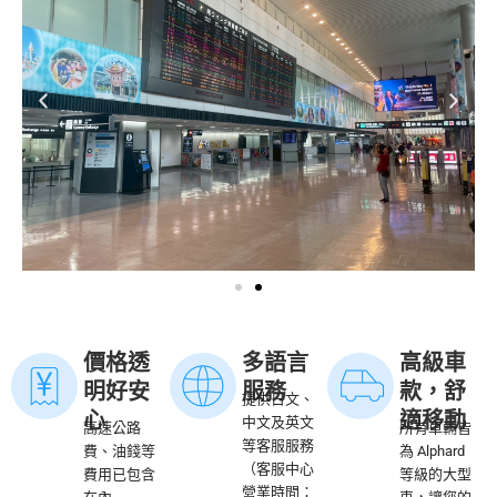
價格透
多語言
高級車
明好安
服務
款，舒
提供日文、
心
適移動
中文及英文
高速公路
所有車輛皆
等客服服務
費、油錢等
為 Alphard
（客服中心
費用已包含
等級的大型
營業時間：