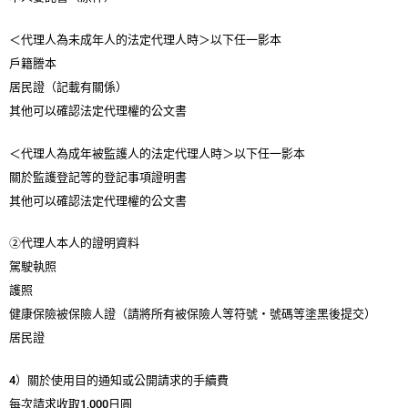
＜代理人為未成年人的法定代理人時＞以下任一影本
戶籍謄本
居民證（記載有關係）
其他可以確認法定代理權的公文書
＜代理人為成年被監護人的法定代理人時＞以下任一影本
關於監護登記等的登記事項證明書
其他可以確認法定代理權的公文書
②代理人本人的證明資料
駕駛執照
護照
健康保險被保險人證（請將所有被保險人等符號・號碼等塗黑後提交）
居民證
4）關於使用目的通知或公開請求的手續費
每次請求收取1,000日圓