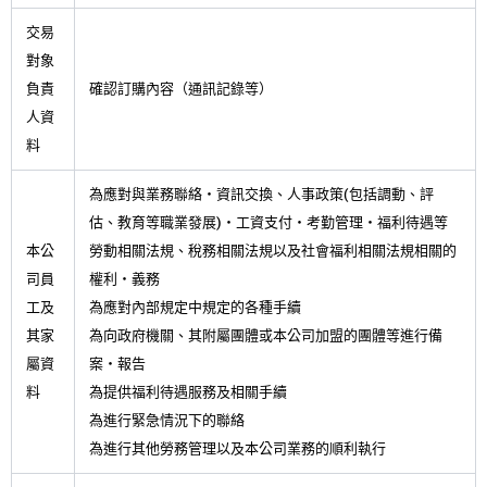
交易
對象
負責
確認訂購內容（通訊記錄等）
人資
料
為應對與業務聯絡・資訊交換、人事政策(包括調動、評
估、教育等職業發展)・工資支付・考勤管理・福利待遇等
本公
勞動相關法規、稅務相關法規以及社會福利相關法規相關的
司員
權利・義務
工及
為應對內部規定中規定的各種手續
其家
為向政府機關、其附屬團體或本公司加盟的團體等進行備
屬資
案・報告
料
為提供福利待遇服務及相關手續
為進行緊急情況下的聯絡
為進行其他勞務管理以及本公司業務的順利執行