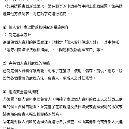
（如果透過書面形式請求，請在郵寄的申請書等中附上郵政匯票。如果透
過其他方法請求，將在請求時進行協商。）
g）個人資料處理體系和採取的措施內容
1）制定基本方針
為確保個人資料的適當處理，已制定「個人資料保護方針」，其中包括
「遵守相關法律法規和指南」、「問題和投訴處理窗口」等。
2）完善個人資料處理的規範
已制定個人資料保護規範，明確了在獲取、使用、儲存、提供、刪除・銷
毀等各個階段的處理方法、負責人・承辦人及其任務等。
3）組織安全管理措施
①設置了個人資料處理負責人，明確了處理個人資料的員工以及該員工處
理的個人資料的範圍，並完善了在發現違反法律法規或處理規範的事實或
跡象時向負責人報告和聯絡的體系。
②定期對個人資料的處理情況進行自我檢查，並由其他部門或外部人員進