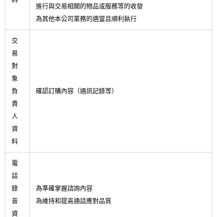
進行與交易相關的物品或服務等的收發
為其他本公司業務的適當且順利執行
交
易
對
象
負
確認訂購內容（通訊記錄等）
責
人
資
料
電
話
錄
為準確掌握諮詢內容
音
為維持和提高通話應對品質
資