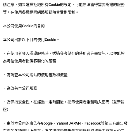
請注意，如果選擇拒絕所有Cookie的設定，可能無法獲得需要認證的服務
等，在使用各種網際網路服務時會受到限制。
本公司使用Cookie的目的
本公司出於以下目的使用Cookie。
・在使用者登入認證服務時，透過參考儲存的使用者註冊資訊，以便能夠
為每位使用者提供客製化的服務
・為調查本公司網站的使用者數和流量
・為改善本公司服務
・為保持安全性，在經過一定時間後，提示使用者重新輸入密碼（重新認
證）
・由於本公司的廣告在Google、Yahoo! JAPAN、Facebook等第三方廣告發
布商的各種網站上發布，為了讓這些廣告發布商能夠根據過去存取本公司