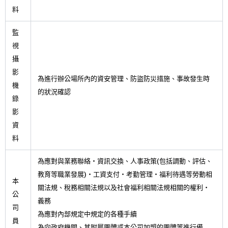
料
監
視
攝
影
為進行辦公場所內的資安管理、防盜防災措施、事故發生時
機
的狀況確認
錄
影
資
料
為應對與業務聯絡・資訊交換、人事政策(包括調動、評估、
教育等職業發展)・工資支付・考勤管理・福利待遇等勞動相
本
關法規、稅務相關法規以及社會福利相關法規相關的權利・
公
義務
司
為應對內部規定中規定的各種手續
員
為向政府機關、其附屬團體或本公司加盟的團體等進行備