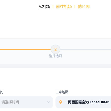
从机场
|
前往机场
|
他区間
2
选择选项
时间
上車地點