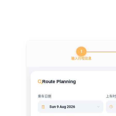
跳
至
内
容
1
输入行程信息
Route Planning
乘车日期
上车