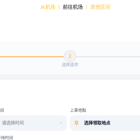
从机场
|
前往机场
|
其他区间
2
选择选项
时间
上車地點
等待时间